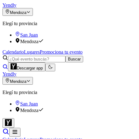
Yendly
Mendoza
Elegí tu provincia
San Juan
Mendoza
Calendario
Lugares
Promociona tu evento
Buscar
Descargar app
Yendly
Mendoza
Elegí tu provincia
San Juan
Mendoza