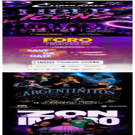
Cine Teatro Imperial Maipú
Liber Dance
12/08/2026
, 21:00 hs
Mié., 12 ago.
,
21:00 hs
8
0
Hilton Mendoza Hotel
XVI Foro de Compensaciones y Beneficios
13/08/2026
, 09:00 hs
Jue., 13 ago.
,
09:00 hs
26
4
Teatro Independencia
Argentinitos
13/08/2026
, 15:00 hs
Jue., 13 ago.
,
15:00 hs
2
0
Lobopollito
Zon Impro