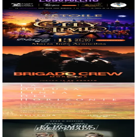
13/08/2026
, 21:00 hs
Jue., 13 ago.
,
21:00 hs
5
0
Cine Teatro Plaza
L'Etoile: "City Time"
13/08/2026
, 21:30 hs
Jue., 13 ago.
,
21:30 hs
0
0
UFO POINT LAS LEÑAS
Brigado Crew
13/08/2026
, 23:00 hs
Jue., 13 ago.
,
23:00 hs
0
0
EVITERNA Espacio & Experiencias
La difusa linea del horizonte
14/08/2026
, 20:00 hs
Vie., 14 ago.
,
20:00 hs
5
0
Cine Teatro Plaza
El Hombre Inesperado