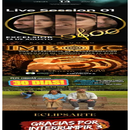
7
0
Auditorio Excélsior
Live Session 01
14/08/2026
, 21:00 hs
Vie., 14 ago.
,
21:00 hs
7
0
Teatro Mendoza
Imbolc - Concierto de Sonidos Para el Alma
14/08/2026
, 21:00 hs
Vie., 14 ago.
,
21:00 hs
71
1
Teatro Sportsman
30 Dias
14/08/2026
, 21:00 hs
Vie., 14 ago.
,
21:00 hs
10
0
Espacio Cultural Julio Le Parc
Gracias por Interrumpir 3