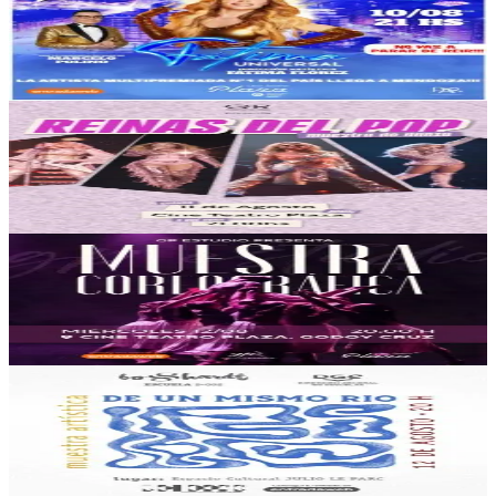
Fatima Universal
10/08/2026
, 21:00 hs
Lun., 10 ago.
,
21:00 hs
36
4
Cine Teatro Plaza
Reinas del Pop - Muestra de Danza
11/08/2026
, 21:00 hs
Mar., 11 ago.
,
21:00 hs
6
0
Cine Teatro Plaza
GP Estudio - Muestra Coreografica
12/08/2026
, 20:00 hs
Mié., 12 ago.
,
20:00 hs
4
0
Espacio Cultural Julio Le Parc
Muestra Artistica: "De un Mismo Rio"
12/08/2026
, 20:00 hs
Mié., 12 ago.
,
20:00 hs
5
0