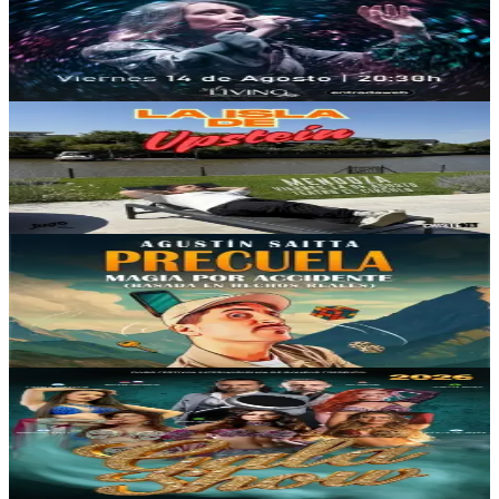
Belen Louet
14/08/2026
, 20:30 hs
Vie., 14 ago.
,
20:30 hs
0
0
El Círculo Teatro
La Isla de Upstein
14/08/2026
, 21:00 hs
Vie., 14 ago.
,
21:00 hs
27
2
Teatro Selectro
Precuela: Magia por Accidente
14/08/2026
, 21:00 hs
Vie., 14 ago.
,
21:00 hs
10
0
Teatro Independencia
RAQS Festival Internacional de Danzas - Gala
Show
14/08/2026
, 21:00 hs
Vie., 14 ago.
,
21:00 hs