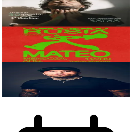
Raly Barrionuevo
30/08/2026
, 21:00 hs
Dom., 30 ago.
,
21:00 hs
180
3
Teatro Mendoza
Conociendo Rusia
12/09/2026
, 21:30 hs
Sáb., 12 sep.
,
21:30 hs
112
25
Complejo La Isla
Nicky Jam En Vivo
11/12/2026
, 23:30 hs
Vie., 11 dic.
,
23:30 hs
133
4