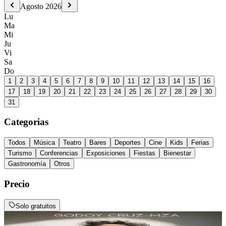
Agosto
2026
Lu
Ma
Mi
Ju
Vi
Sa
Do
1
2
3
4
5
6
7
8
9
10
11
12
13
14
15
16
17
18
19
20
21
22
23
24
25
26
27
28
29
30
31
Categorias
Todos
Música
Teatro
Bares
Deportes
Cine
Kids
Ferias
Turismo
Conferencias
Exposiciones
Fiestas
Bienestar
Gastronomía
Otros
Precio
Solo gratuitos
Cine Teatro Plaza