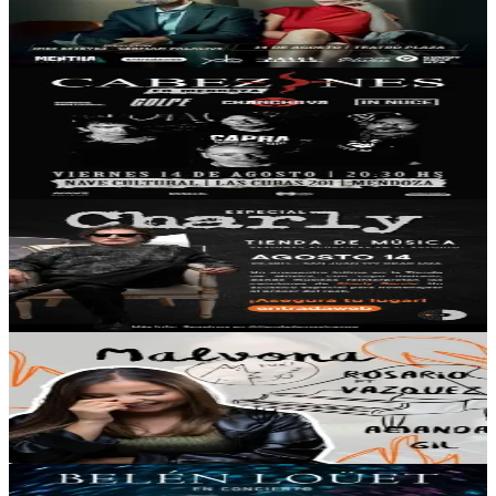
14/08/2026
, 20:30 hs
Vie., 14 ago.
,
20:30 hs
21
3
Nave Cultural
Cabezones
14/08/2026
, 20:30 hs
Vie., 14 ago.
,
20:30 hs
11
0
San Juan 199
Especial Charly - Sesiones Acusticas
14/08/2026
, 20:30 hs
Vie., 14 ago.
,
20:30 hs
9
1
Lobopollito
Malvona
14/08/2026
, 20:30 hs
Vie., 14 ago.
,
20:30 hs
0
0
Luján de Cuyo