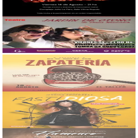
14/08/2026
, 21:00 hs
Vie., 14 ago.
,
21:00 hs
6
0
BIBLIOTECA + MEDIATECA Manuel Belgrano
Jardin de Otoño
14/08/2026
, 21:00 hs
Vie., 14 ago.
,
21:00 hs
1
0
Teatro el Taller Centro Cultural
No Se Quiene Son: "Zapateria"
14/08/2026
, 21:00 hs
Vie., 14 ago.
,
21:00 hs
1
0
Teatro Municipal Julio Quintanilla
Jessica Echegaray: "Fastidiosa"
14/08/2026
, 21:30 hs
Vie., 14 ago.
,
21:30 hs
14
2
Centro cultural Pascual Lauriente - Municipalidad de Guaymallén