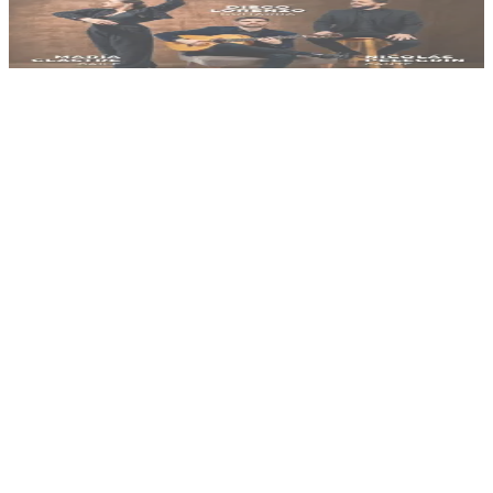
Ciclo Musica & Copas - Flamenco
14/08/2026
, 21:30 hs
Vie., 14 ago.
,
21:30 hs
5
0
Aloha Disco Eventos
Retrofest 80 & 90
14/08/2026
, 22:00 hs
Vie., 14 ago.
,
22:00 hs
10
0
MONA Night Club
New Rock Club - Back to Mtv
14/08/2026
, 22:00 hs
Vie., 14 ago.
,
22:00 hs
9
0
Alabama Beer Coquimbito
Leandro Lacerna y Sus Amiguitos de Ricota
14/08/2026
, 22:00 hs
Vie., 14 ago.
,
22:00 hs
0
0