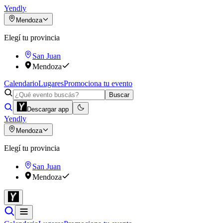
Yendly
Mendoza
Elegí tu provincia
San Juan
Mendoza
Calendario
Lugares
Promociona tu evento
Buscar
Descargar app
Yendly
Mendoza
Elegí tu provincia
San Juan
Mendoza