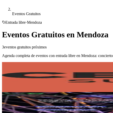
Eventos Gratuitos
Entrada libre
·
Mendoza
Eventos Gratuitos en
Mendoza
3
eventos gratuitos próximos
Agenda completa de eventos con entrada libre en
Mendoza
: concierto
Cerro Sunset
Cerro Sunset
08/08/2026
, 23:30 hs
Sáb., 8 ago.
,
23:30 hs
2
0
Chak Eventos
Vamos Club | Cachengue Vol.2