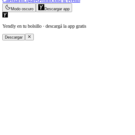
Calendario
Lugares
Promociona tu evento
Modo oscuro
Descargar app
Yendly en tu bolsillo
· descargá la app gratis
Descargar