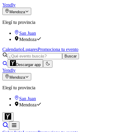
Yendly
Mendoza
Elegí tu provincia
San Juan
Mendoza
Calendario
Lugares
Promociona tu evento
Buscar
Descargar app
Yendly
Mendoza
Elegí tu provincia
San Juan
Mendoza