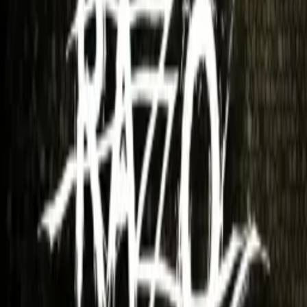
Viernes
Hora
11 de diciembre de 2026 23:30 hs
Lugar
Complejo La Isla
Precio
Desde $80.000
112
vistas
Música
le dieron like
Volver
Música
Nicky Jam En Vivo
Viernes, 11 de diciembre de 2026 23:30 hs
·
De noche