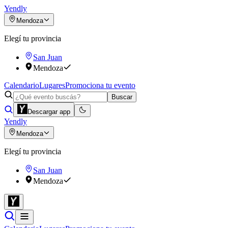
Yendly
Mendoza
Elegí tu provincia
San Juan
Mendoza
Calendario
Lugares
Promociona tu evento
Buscar
Descargar app
Yendly
Mendoza
Elegí tu provincia
San Juan
Mendoza