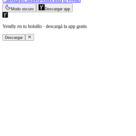
Calendario
Lugares
Promociona tu evento
Modo oscuro
Descargar app
Yendly en tu bolsillo
· descargá la app gratis
Descargar