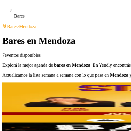
Bares
Bares
·
Mendoza
Bares en Mendoza
7
eventos disponibles
Explorá la mejor agenda de
bares en Mendoza
. En Yendly encontrá
Actualizamos la lista semana a semana con lo que pasa en
Mendoza
y
Finalizado
Café Más ( Café tu lugar)
Stand Up: Cero Filtros
06/08/2026
, 21:30 hs
Jue., 6 ago.
,
21:30 hs
9
0
Brünhild Cerveza Artesanal