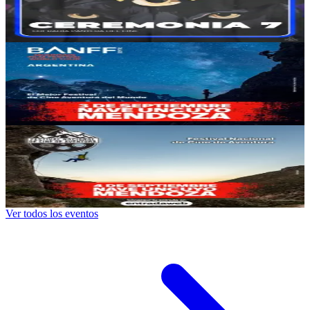
05/08/2026
, 22:00 hs
Mié., 5 ago.
,
22:00 hs
2
0
Nave UNCUYO
Mountain Film Festival World Tour
03/09/2026
, 20:00 hs
Jue., 3 sep.
,
20:00 hs
3
0
Nave UNCUYO
Festival Nacional de Cine Aventura
04/09/2026
, 20:00 hs
Vie., 4 sep.
,
20:00 hs
5
0
Ver todos los eventos