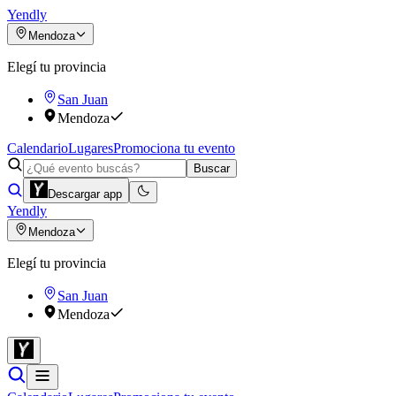
Yendly
Mendoza
Elegí tu provincia
San Juan
Mendoza
Calendario
Lugares
Promociona tu evento
Buscar
Descargar app
Yendly
Mendoza
Elegí tu provincia
San Juan
Mendoza